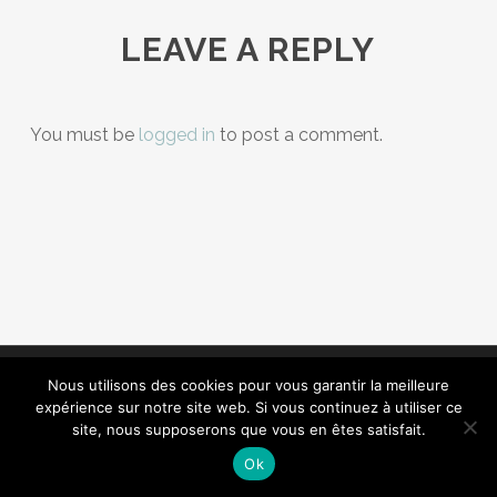
LEAVE A REPLY
You must be
logged in
to post a comment.
© 2020 M&vous. Tous droits réservés.
Nous utilisons des cookies pour vous garantir la meilleure
Création Atelier Com' Personne.
expérience sur notre site web. Si vous continuez à utiliser ce
Mentions légales.
site, nous supposerons que vous en êtes satisfait.
facebook
phone
email
Ok