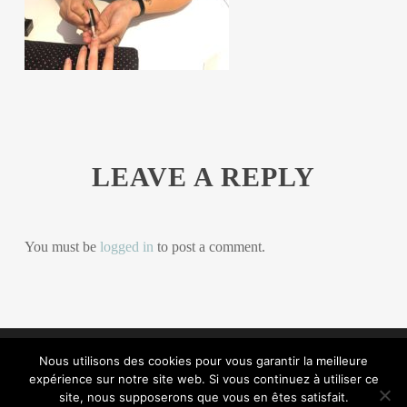
LEAVE A REPLY
You must be
logged in
to post a comment.
© 2020 M&vous. Tous droits réservés.
Nous utilisons des cookies pour vous garantir la meilleure
Création Atelier Com' Personne.
Mentions
expérience sur notre site web. Si vous continuez à utiliser ce
légales.
site, nous supposerons que vous en êtes satisfait.