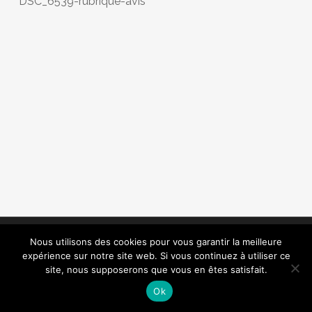
DSC_6539-rubrique-avis
© 2020 M&vous. Tous droits réservés.
Nous utilisons des cookies pour vous garantir la meilleure
Création Atelier Com' Personne.
expérience sur notre site web. Si vous continuez à utiliser ce
Mentions légales.
site, nous supposerons que vous en êtes satisfait.
facebook
phone
email
Ok